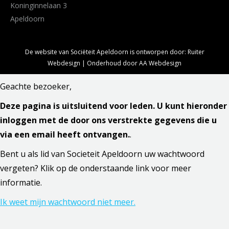
Koninginnelaan 3
Apeldoorn
De website van Sociëteit Apeldoorn is ontworpen door:
Ruiter
Webdesign
| Onderhoud door
AA Webdesign
Geachte bezoeker,
Deze pagina is uitsluitend voor leden. U kunt hieronder
inloggen met de door ons verstrekte gegevens die u
via een email heeft ontvangen.
.
Bent u als lid van Societeit Apeldoorn uw wachtwoord
vergeten? Klik op de onderstaande link voor meer
informatie.
Ik weet mijn wachtwoord niet meer.