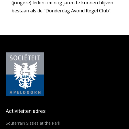
(jongere) leden om nog jaren te kunnen blijven
bestaan als de “Donderdag Avond Kegel Club”.
Activiteiten adres
Souterrain Sizzles at the Park