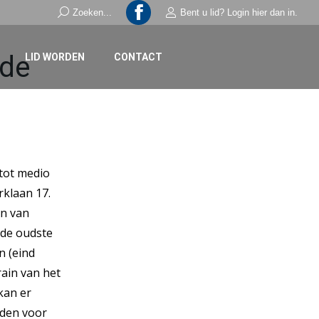
Search:
Zoeken...
Bent u lid? Login hier dan in.
Facebook
page
 de
LID WORDEN
CONTACT
opens
in
new
window
 tot medio
klaan 17.
en van
 de oudste
n (eind
ain van het
kan er
rden voor