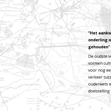
“Het aankw
onderling 
gehouden”
De oudste v
vormen cult
voor nog ee
verkeer tus
ouderwets e
doelstelling