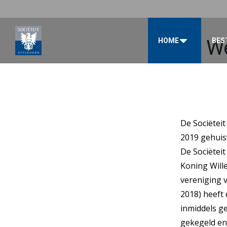
We
HOME
BES
De Sociëteit
2019 gehuis
De Sociëtei
Koning Wille
vereniging 
2018) heeft
inmiddels ge
gekegeld en