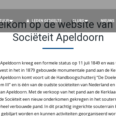
lkom op de website van
TUUR
LEDEN GEDEELTE
CLUBS
NIEUWS
Sociëteit Apeldoorn
 Apeldoorn kreeg een formele status op 11 juli 1849 en was
vest in het in 1879 gebouwde monumentale pand aan de Ker
t Apeldoorn komt voort uit de Handboogschutterij “De Doel
m III” en is één van de oudste sociëteiten van Nederland en
van Apeldoorn. Met de verkoop van het pand aan de Kerklaa
 de Sociëteit een nieuw onderkomen gekregen in het souterr
heel verbouwde pand. In dit prachtig ingerichte souterrain 
 gebiljart worden en kunnen activiteiten georganiseerd wo