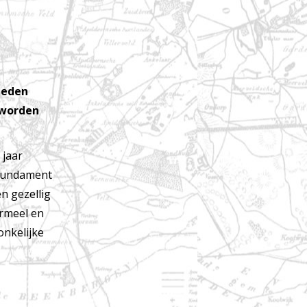
leden
 worden
 jaar
 fundament
n gezellig
ormeel en
onkelijke