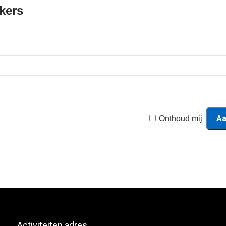
kers
Onthoud mij
Activiteiten adres