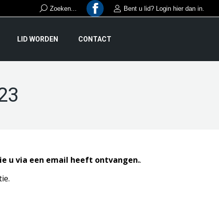
Search:
Zoeken...
Bent u lid? Login hier dan in.
Facebook
page
LID WORDEN
CONTACT
opens
in
new
23
window
ie u via een email heeft ontvangen.
.
ie.