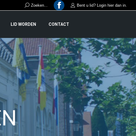
Search:
Zoeken...
Bent u lid? Login hier dan in.
Facebook
page
LID WORDEN
CONTACT
opens
in
new
window
EN