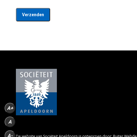
A+
A
A-
De website van Sociëteit Apeldoorn is ontworpen door:
Ruiter Webde